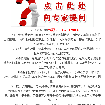
代办：
13378129037
注册劳务公司
施工劳务资质标准明确施工劳务资质不再划分类别与级别，取消了承包范
围的限制，明确“可承担各类施工劳务作业”，劳务序列方面，提高了施工劳务企
业资质办理要求，具体如下：
一、取消了原先对注册资本金10万元到50万元不等的要求，但是增加了企
业净资产200万元以上的要求。
二、明确强调施工劳务企业必须“具有固定的经营场所”。这既是为了规范和
减少目前建筑市场上出现的“空壳”劳务企业，同时也是为了加强对劳务作业工人
合法劳动权益的保障。
三、明确要求技术负责人应“具有工程序列中级以上职称或高级工以上资
格”。相比旧资质标准“具有相关专业助理工程师或技师以上”的要求相比明显提
高。
四、提高了对持证上岗人员和考核或培训合格人员的要求。新《建筑业企
业资质标准》规定：“持有岗位证书的施工现场管理人员不少于5人，且施工
员、质量员、安全员、劳务员等人员齐全;经考核或培训合格的技术工人不少于
50人。”