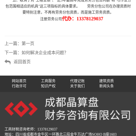
五、取消了对“工程业绩”、“近3年最高年完成劳务分包合同额”和“与作业分
包范围相适应的机具”这三项指标的具体要求。 劳务分包公司在办理资质时
要特别注意，不再有劳务分包资质，而是施工劳务资质。
代办：
13378129037
注册劳务公司
上一篇：
第一页
下一篇：
如何解决企业成本问题？
返回首页
网站首页
工商服务
代理记账
建筑资质
行政许可
知识产权
关于我们
新闻头条
工商财税咨询老师：13378129037
地址：四川省成都市金牛区一环路北三段金牛万达广场SOHO B座1603